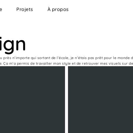
e
Projets
À propos
ign
u près n’importe qui sortant de l’école, je n’étais pas prêt pour le monde
se. Ça m’a permis de travailler mon style et de retrouver mes visuels sur d