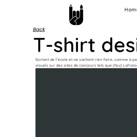
Hom
Back
T-shirt des
Sortant de l’école et ne sachant rien faire, comme à pe
visuels sur des sites de concours tels que (feu) Lafrai